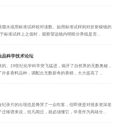
馏水或用标准试样校对读数。如用标准试样则对折射棱镜的
于标准试样上之值时，观察望远镜内明暗分界线是否...
化妆品科学技术论坛
。19世纪化学科学突飞猛进，揭开了自然界的无数奥秘，
多香料品种，调配出无数新奇的香精，大大提高了...
美食纪录片的出现也是馋哭了一众吃客，但即便是对很多资深老
子迁移谱来说，但凡闻过，就必须懂它，毕竟作为风味分...