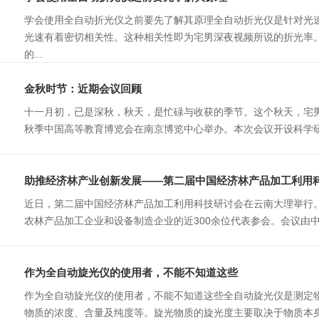
学会使用全自动折光仪之前要先了解其原理全自动折光仪是针对光速改
光速有着密切相关性。这种相关性即为宅男深夜视频所说的折光率。
的...
金秋时节：近期会议回顾
十一月初，已是深秋，秋天，是忙碌与收获的季节。这个秋天
秋季中国高等教育博览会在南京博览中心举办。本次会议开设科学研究专区
助推经济林产业创新发展——第二届中国经济林产品加工利用
近日，第二届中国经济林产品加工利用科技研讨会在云南大理举行。吸引了
农林产品加工企业和设备制造企业的近300余位代表参会。会议由中国
作为全自动旋光仪的使用者，不能不知道这些
作为全自动旋光仪的使用者，不能不知道这些全自动旋光仪是测定物
物质的浓度、含量及纯度等。旋光物质的旋光度主要取决于物质本身的结构