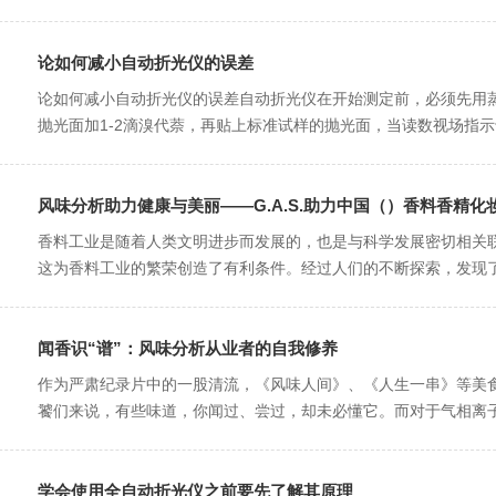
论如何减小自动折光仪的误差
论如何减小自动折光仪的误差自动折光仪在开始测定前，必须先用蒸
抛光面加1-2滴溴代萘，再贴上标准试样的抛光面，当读数视场指示
风味分析助力健康与美丽——G.A.S.助力中国（）香料香精
香料工业是随着人类文明进步而发展的，也是与科学发展密切相关联的
这为香料工业的繁荣创造了有利条件。经过人们的不断探索，发现了许
闻香识“谱”：风味分析从业者的自我修养
作为严肃纪录片中的一股清流，《风味人间》、《人生一串》等
饕们来说，有些味道，你闻过、尝过，却未必懂它。而对于气相离
学会使用全自动折光仪之前要先了解其原理