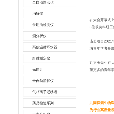
全自动熔点仪
消解仪
在大会开幕式上
食用油检测仪
5位获奖科研工作
酒分析仪
该奖项自2021
高低温循环水器
域青年学者开展创
纤维测定仪
刘文玉
先生
在大
光度计
望更多的青年学者
全自动消解仪
气相离子迁移谱
共同探索生物医药
药品检验系列
为行业高质量