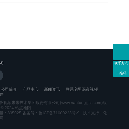
询
联系方式
二维码
公司简介
产品中心
新闻资讯
联系宅男深夜视频
陆
视频未来技术集团股份有限公司(www.nantongjjjfls.com)版
© 2024
站点地图
：
805025
备案号：鲁ICP备71000223号-9
技术支持：
化
网