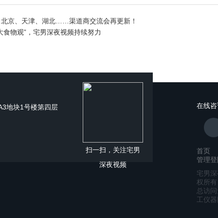
、北京、天津、湖北……渠道商交流会再更新！
大食物观”，宅男深夜视频持续努力
在线咨
谷A3地块1号楼第四层
扫一扫，关注宅男
首页
管理登
深夜视频
宅男深夜
权所有 
总访问量
工仪器