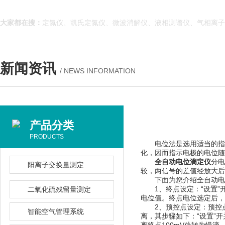
大家都在搜：
定氮仪、凯氏定氮仪、微波消解仪、液相测谱仪、气相离子
新闻资讯
/ NEWS INFORMATION
产品分类
PRODUCTS
电位法是选用适当的指示电
化，因而指示电极的电位随之变
全自动电位滴定仪
分电
阳离子交换量测定
较，两信号的差值经放大后控
下面为您介绍全自动电位滴定
1、终点设定：“设
二氧化硫残留量测定
电位值。终点电位选定后
2、预控点设定：
智能空气管理系统
离，其步骤如下：“设置