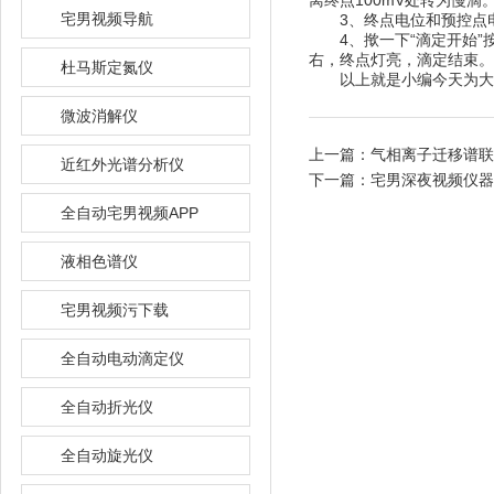
离终点100mV处转为慢滴
宅男视频导航
3、终点电位和预控点电位设
4、揿一下“滴定开始”按钮
右，终点灯亮，滴定结束。
杜马斯定氮仪
以上就是小编今天为大家带
微波消解仪
上一篇：
气相离子迁移谱联
近红外光谱分析仪
下一篇：
宅男深夜视频仪器
全自动宅男视频APP
液相色谱仪
宅男视频污下载
全自动电动滴定仪
全自动折光仪
全自动旋光仪