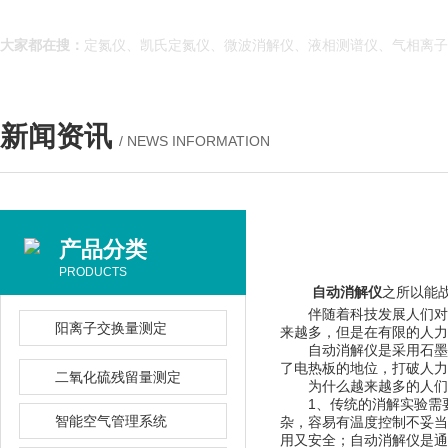
大家都在搜：
定氮仪、凯氏定氮仪、微波消解仪、液相测谱仪、气相离子
新闻资讯
/ NEWS INFORMATION
产品分类
PRODUCTS
自动消解仪
之所以能
伴随着科技发展人们对生活质
阳离子交换量测定
来越多，但是在有限的
自动消解仪是采用石墨材料制作
了电热板的地位，打破人力
二氧化硫残留量测定
为什么越来越多的人们会放
1、传统的消解实验
智能空气管理系统
杂，容易有温度控制不妥
用又安全；自动消解仪是通