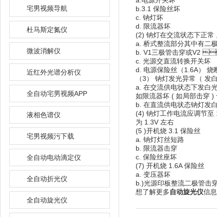
a.电源开关坏
宅男视频导航
b.3.1 保险丝坏
c. 钠灯坏
d. 限流器坏
杜马斯定氮仪
(2) 钠灯在交流状态下正常
a. 桥式整流部分其中有二
微波消解仪
b. V1三极管击穿或V2 
c. 光源交直流转换开关坏
d. 电源保险丝（1.6A） 
近红外光谱分析仪
（3） 钠灯发光异常（ 发白
a. 在交流供电状态下发白光
全自动宅男视频APP
如限流器坏 ( 如局部击穿 
b. 在直流供电状态钠灯发白光
(4) 钠灯工作电流应调节至 
液相色谱仪
为 1.3V 左右
(5 )开机烧 3.1 保险丝
宅男视频污下载
a. 钠灯灯丝短路
b. 限流器击穿
c. 保险丝座坏
全自动电动滴定仪
(7) 开机烧 1.6A 保险丝
a. 变压器坏
全自动折光仪
b.)光源印板整流二极管击
想了解更多
自动旋光仪
信息欢
全自动旋光仪