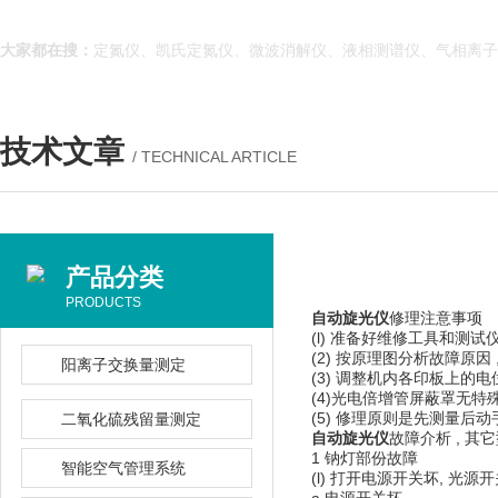
大家都在搜：
定氮仪、凯氏定氮仪、微波消解仪、液相测谱仪、气相离子迁移
技术文章
/ TECHNICAL ARTICLE
产品分类
PRODUCTS
自动旋光仪
修理注意事项
(l) 准备好维修工具和测试仪器 : 
(2) 按原理图分析故障原因 , 拆
阳离子交换量测定
(3) 调整机内各印板上的电位
(4)光电倍增管屏蔽罩无特殊
(5) 修理原则是先测量后动手
二氧化硫残留量测定
自动旋光仪
故障介析 , 其它
1 钠灯部份故障
智能空气管理系统
(l) 打开电源开关坏, 光