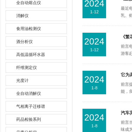
2024
全自动熔点仪
最近电
1-12
乳
消解仪
食用油检测仪
《繁
2024
酒分析仪
前言电
1-12
游客赶
高低温循环水器
纤维测定仪
它为高
2024
光度计
前言提
1-8
能
全自动消解仪
气相离子迁移谱
汽车异
2024
药品检验系列
前言当
1-8
味成为