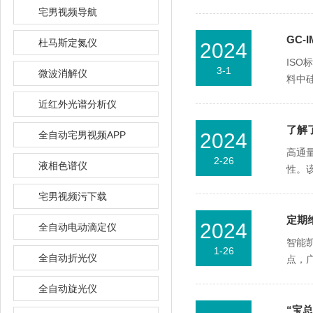
宅男视频导航
GC-
杜马斯定氮仪
2024
ISO
3-1
微波消解仪
料中硅
近红外光谱分析仪
了解
全自动宅男视频APP
2024
高通量
2-26
液相色谱仪
性
宅男视频污下载
定期
2024
全自动电动滴定仪
智能凯
1-26
全自动折光仪
点
全自动旋光仪
“宝总